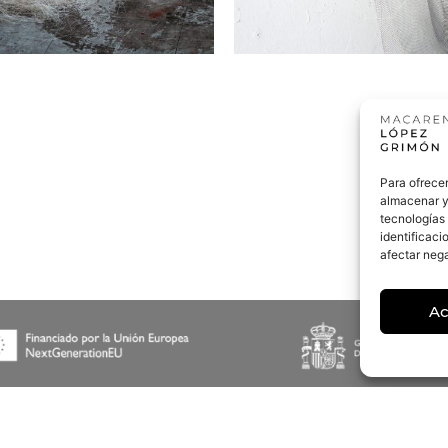
Para ofrecer
almacenar y/
tecnologías
identificaci
afectar nega
Ac
 De Privacidad
Política De Cookies
Avi